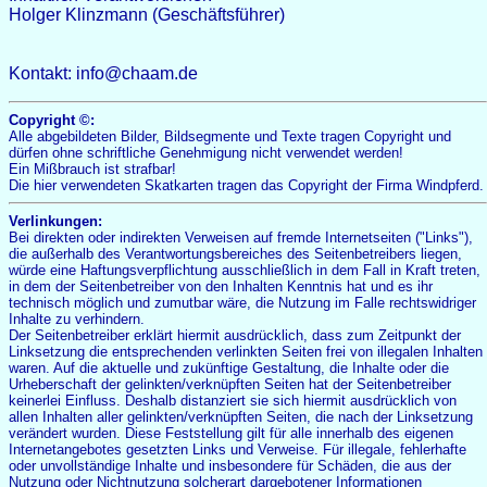
Holger Klinzmann (Geschäftsführer)
Kontakt: info@chaam.de
Copyright ©:
Alle abgebildeten Bilder, Bildsegmente und Texte tragen Copyright und
dürfen ohne schriftliche Genehmigung nicht verwendet werden!
Ein Mißbrauch ist strafbar!
Die hier verwendeten Skatkarten tragen das Copyright der Firma Windpferd.
Verlinkungen:
Bei direkten oder indirekten Verweisen auf fremde Internetseiten ("Links"),
die außerhalb des Verantwortungsbereiches des Seitenbetreibers liegen,
würde eine Haftungsverpflichtung ausschließlich in dem Fall in Kraft treten,
in dem der Seitenbetreiber von den Inhalten Kenntnis hat und es ihr
technisch möglich und zumutbar wäre, die Nutzung im Falle rechtswidriger
Inhalte zu verhindern.
Der Seitenbetreiber erklärt hiermit ausdrücklich, dass zum Zeitpunkt der
Linksetzung die entsprechenden verlinkten Seiten frei von illegalen Inhalten
waren. Auf die aktuelle und zukünftige Gestaltung, die Inhalte oder die
Urheberschaft der gelinkten/verknüpften Seiten hat der Seitenbetreiber
keinerlei Einfluss. Deshalb distanziert sie sich hiermit ausdrücklich von
allen Inhalten aller gelinkten/verknüpften Seiten, die nach der Linksetzung
verändert wurden. Diese Feststellung gilt für alle innerhalb des eigenen
Internetangebotes gesetzten Links und Verweise. Für illegale, fehlerhafte
oder unvollständige Inhalte und insbesondere für Schäden, die aus der
Nutzung oder Nichtnutzung solcherart dargebotener Informationen