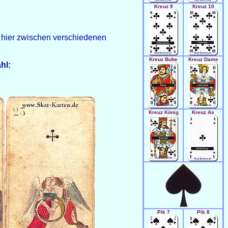
Kreuz 9
Kreuz 10
ie hier zwischen verschiedenen
Kreuz Bube
Kreuz Dame
hl:
Kreuz König
Kreuz As
Pik 7
Pik 8