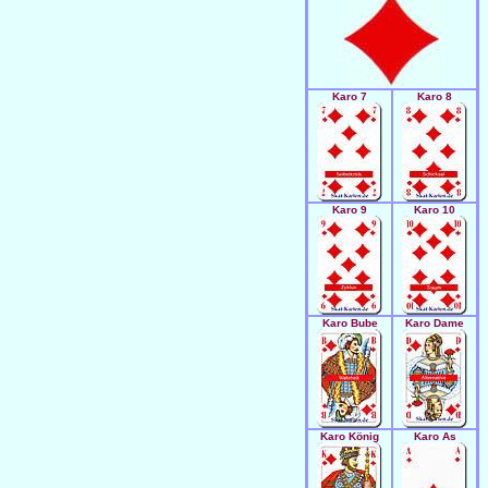
Karo 7
Karo 8
Karo 9
Karo 10
Karo Bube
Karo Dame
Karo König
Karo As