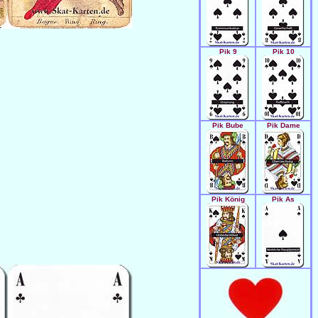
Pik 9
Pik 10
Pik Bube
Pik Dame
Pik König
Pik As