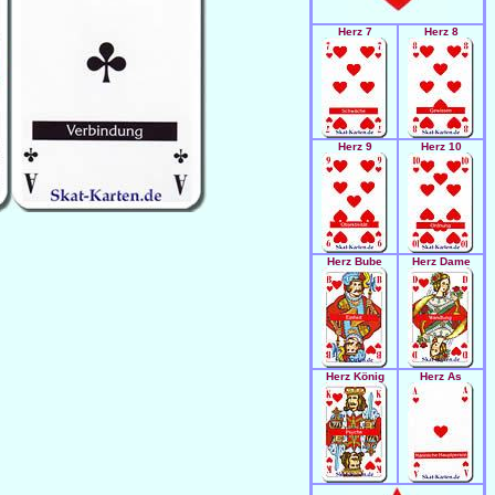
Herz 7
Herz 8
Herz 9
Herz 10
Herz Bube
Herz Dame
Herz König
Herz As