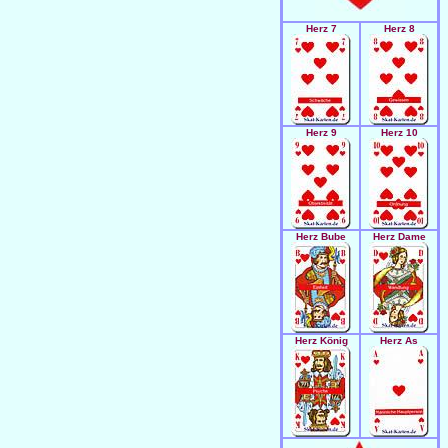
Herz 7
Herz 8
Herz 9
Herz 10
Herz Bube
Herz Dame
Herz König
Herz As