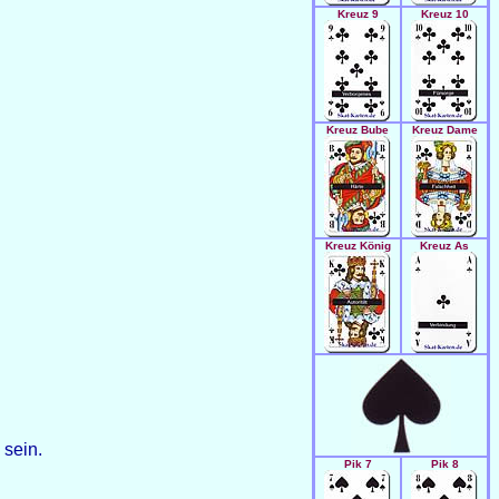
Kreuz 9
Kreuz 10
Kreuz Bube
Kreuz Dame
Kreuz König
Kreuz As
 sein.
Pik 7
Pik 8