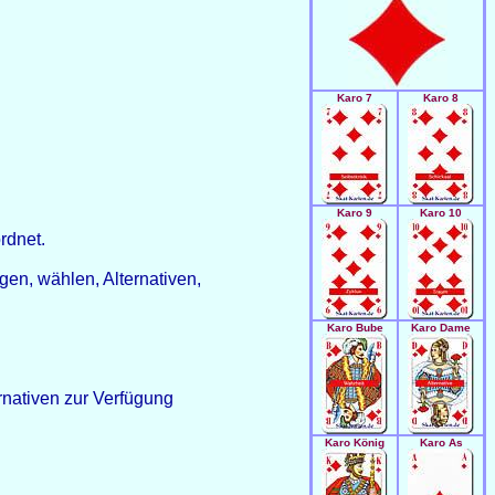
Karo 7
Karo 8
Karo 9
Karo 10
rdnet.
gen, wählen, Alternativen,
Karo Bube
Karo Dame
rnativen zur Verfügung
Karo König
Karo As