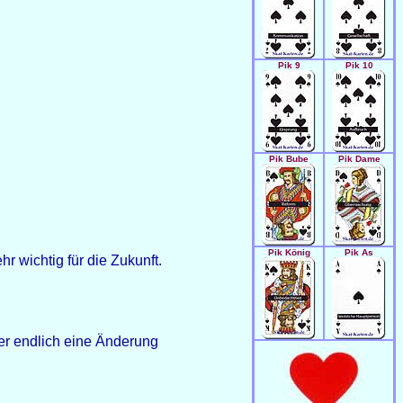
Pik 9
Pik 10
Pik Bube
Pik Dame
Pik König
Pik As
r wichtig für die Zukunft.
er endlich eine Änderung