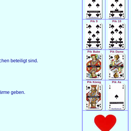
Pik 9
Pik 10
Pik Bube
Pik Dame
en beteiligt sind.
Pik König
Pik As
wärme geben.