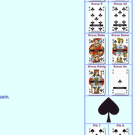
Kreuz 9
Kreuz 10
Kreuz Bube
Kreuz Dame
Kreuz König
Kreuz As
sein.
Pik 7
Pik 8