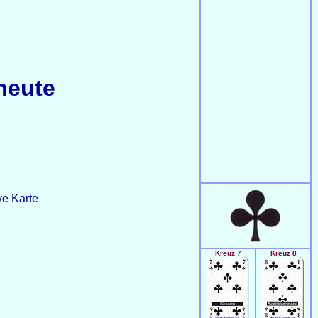
 heute
ve Karte
Kreuz 7
Kreuz 8