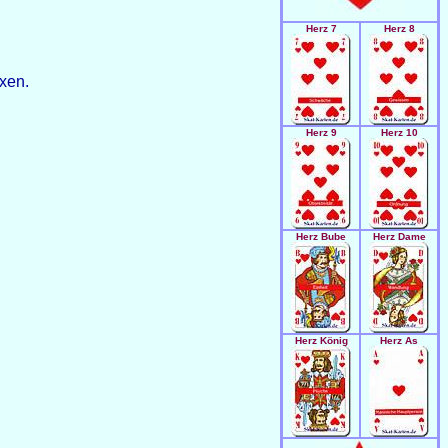
Herz 7
Herz 8
xen.
Herz 9
Herz 10
Herz Bube
Herz Dame
Herz König
Herz As