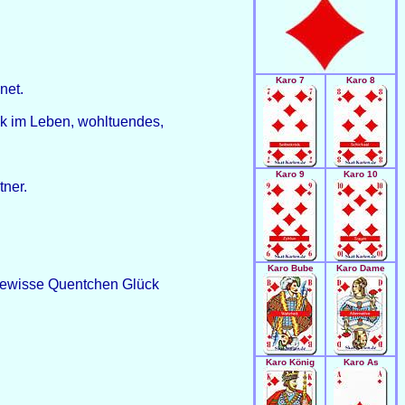
Karo 7
Karo 8
net.
ck im Leben, wohltuendes,
Karo 9
Karo 10
tner.
Karo Bube
Karo Dame
 gewisse Quentchen Glück
Karo König
Karo As